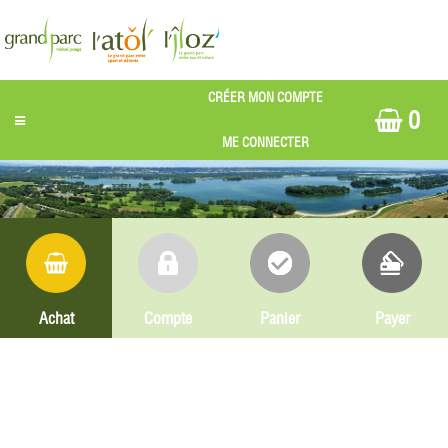
0
Achat
Compte
Panier
Payer