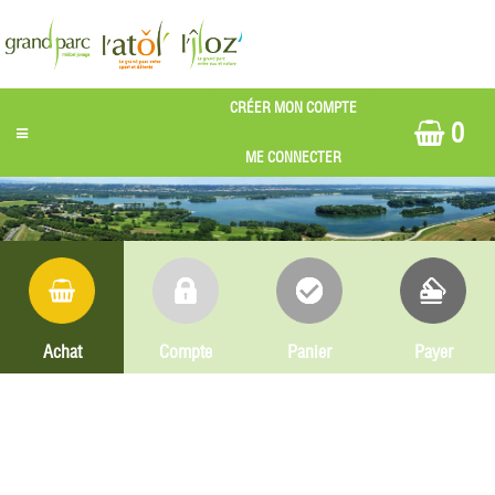
0
Achat
Compte
Panier
Payer