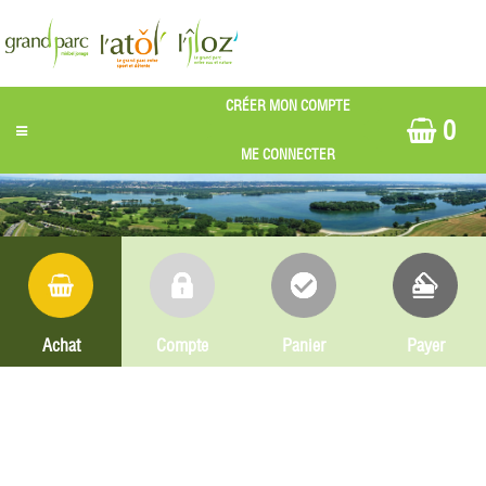
0
Achat
Compte
Panier
Payer