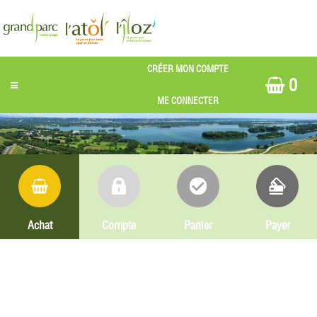
0
Achat
Compte
Panier
Payer