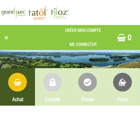
0
Achat
Compte
Panier
Payer