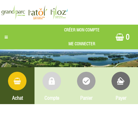
0
Achat
Compte
Panier
Payer