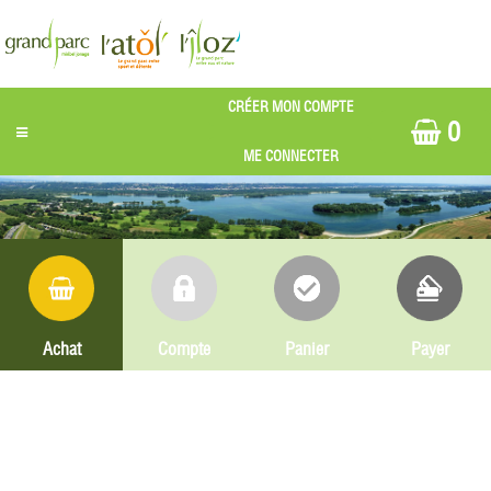
0
Achat
Compte
Panier
Payer