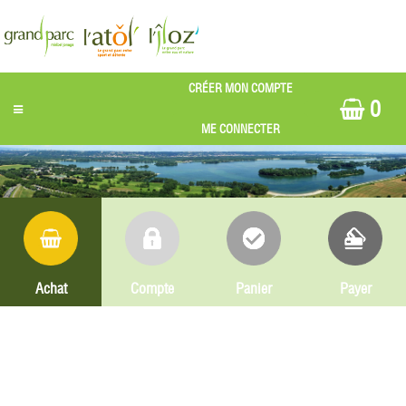
0
Achat
Compte
Panier
Payer