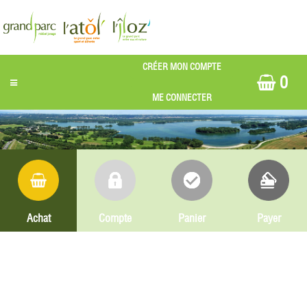
0
Achat
Compte
Panier
Payer