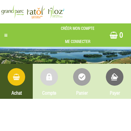
0
Achat
Compte
Panier
Payer