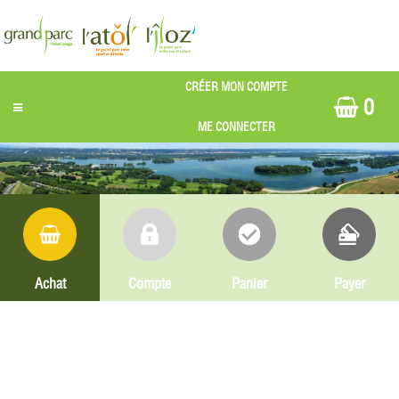
0
Achat
Compte
Panier
Payer