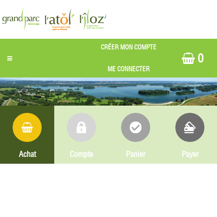
0
Achat
Compte
Panier
Payer