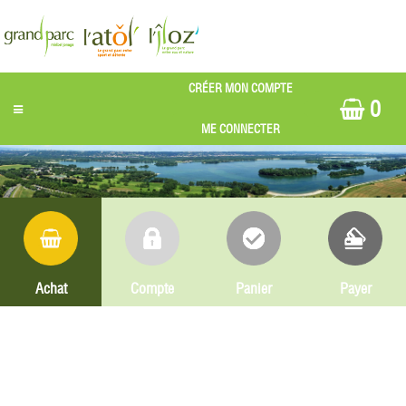
0
Achat
Compte
Panier
Payer