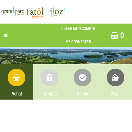
0
Achat
Compte
Panier
Payer