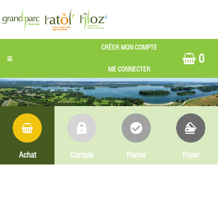
0
Achat
Compte
Panier
Payer