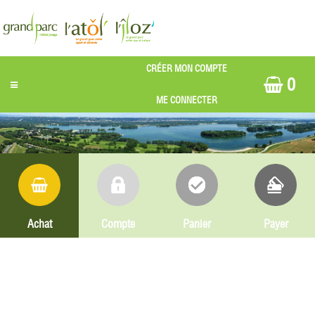
0
Achat
Compte
Panier
Payer