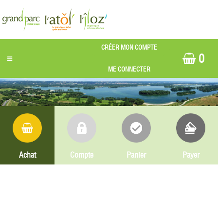
0
Achat
Compte
Panier
Payer