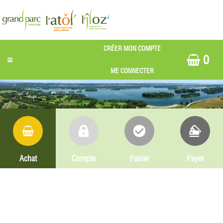
0
Achat
Compte
Panier
Payer