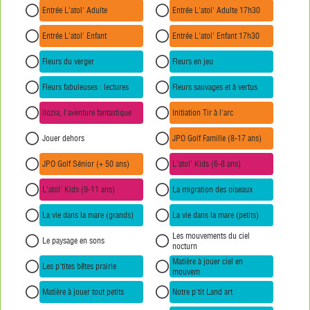
Entrée L'atol' Adulte
Entrée L'atol' Adulte 17h30
Entrée L'atol' Enfant
Entrée L'atol' Enfant 17h30
Fleurs du verger
Fleurs en jeu
Fleurs fabuleuses : lectures
Fleurs sauvages et à vertus
îlozia, l'aventure fantastique
Initiation Tir à l'arc
Jouer dehors
JPO Golf Famille (8-17 ans)
JPO Golf Sénior (+ 50 ans)
L'atol' Kids (6-8 ans)
L'atol' Kids (9-11 ans)
La migration des oiseaux
La vie dans la mare (grands)
La vie dans la mare (petits)
Les mouvements du ciel
Le paysage en sons
nocturn
Matière à jouer ciel en
Les p'tites bêtes prairie
mouvem
Matière à jouer tout petits
Notre p'tit Land art