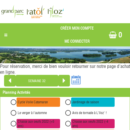
0
Pour réservation, merci de bien vouloir retourner sur notre page d'achat
en ligne.
Planning Activités
Cycle Voile Catamaran
Jardinage de saison
Le verger à l'automne
Avis de tornade à L'îloz' !
Chasse aux oeufs 2022 (+5
Chasse aux oeufs 2022 (-4
ans)
ans)