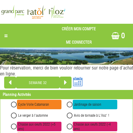
0
Pour réservation, merci de bien vouloir retourner sur notre page d'achat
en ligne.
Planning Activités
Cycle Voile Catamaran
Jardinage de saison
Le verger à l'automne
Avis de tornade à L'îloz' !
Chasse aux oeufs 2022 (+5
Chasse aux oeufs 2022 (-4
ans)
ans)