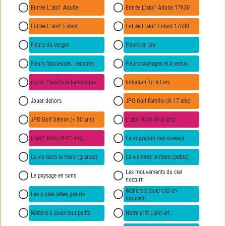
Entrée L'atol' Adulte
Entrée L'atol' Adulte 17h30
Entrée L'atol' Enfant
Entrée L'atol' Enfant 17h30
Fleurs du verger
Fleurs en jeu
Fleurs fabuleuses : lectures
Fleurs sauvages et à vertus
îlozia, l'aventure fantastique
Initiation Tir à l'arc
Jouer dehors
JPO Golf Famille (8-17 ans)
JPO Golf Sénior (+ 50 ans)
L'atol' Kids (6-8 ans)
L'atol' Kids (9-11 ans)
La migration des oiseaux
La vie dans la mare (grands)
La vie dans la mare (petits)
Les mouvements du ciel
Le paysage en sons
nocturn
Matière à jouer ciel en
Les p'tites bêtes prairie
mouvem
Matière à jouer tout petits
Notre p'tit Land art