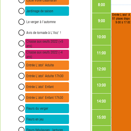
Cycle Voile Catamaran
8:00
Jardinage de saison
Entrée 
51 places disponibles
9:00
Le verger à l'automne
9:00 à 17:00
Avis de tornade à L'îloz' !
10:00
Chasse aux oeufs 2022 (+5
ans)
Chasse aux oeufs 2022 (-4
11:00
ans)
Entrée L'atol' Adulte
12:00
Entrée L'atol' Adulte 17h30
13:00
Entrée L'atol' Enfant
Entrée L'atol' Enfant 17h30
14:00
Fleurs du verger
15:00
Fleurs en jeu
Fleurs fabuleuses : lectures