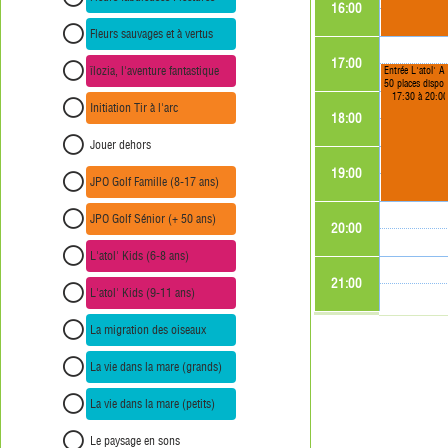
16:00
Fleurs sauvages et à vertus
17:00
îlozia, l'aventure fantastique
Entrée L'
50 places disponibles
17:30 à 20:0
Initiation Tir à l'arc
18:00
Jouer dehors
19:00
JPO Golf Famille (8-17 ans)
JPO Golf Sénior (+ 50 ans)
20:00
L'atol' Kids (6-8 ans)
21:00
L'atol' Kids (9-11 ans)
La migration des oiseaux
La vie dans la mare (grands)
La vie dans la mare (petits)
Le paysage en sons