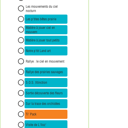
Les mouvements du ciel
nocturn
Les p'tites bêtes prairie
Matière à jouer ciel en
mouvem
Matière à jouer tout petits
Notre p'tit Land art
Rallye : le ciel en mouvement
Rallye des prairies sauvages
S.O.S. Xtinction
Sortie découverte des fleurs
Sur la trace des orchidées
Ti' Pack
Visite de L'îloz'