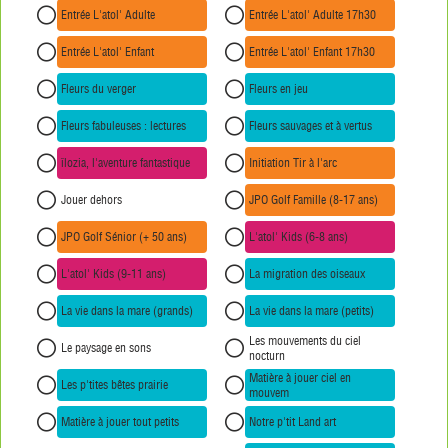
Entrée L'atol' Adulte
Entrée L'atol' Adulte 17h30
Entrée L'atol' Enfant
Entrée L'atol' Enfant 17h30
Fleurs du verger
Fleurs en jeu
Fleurs fabuleuses : lectures
Fleurs sauvages et à vertus
îlozia, l'aventure fantastique
Initiation Tir à l'arc
Jouer dehors
JPO Golf Famille (8-17 ans)
JPO Golf Sénior (+ 50 ans)
L'atol' Kids (6-8 ans)
L'atol' Kids (9-11 ans)
La migration des oiseaux
La vie dans la mare (grands)
La vie dans la mare (petits)
Les mouvements du ciel
Le paysage en sons
nocturn
Matière à jouer ciel en
Les p'tites bêtes prairie
mouvem
Matière à jouer tout petits
Notre p'tit Land art