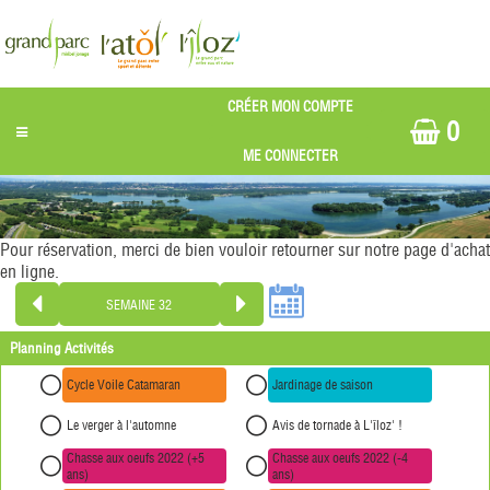
0
Pour réservation, merci de bien vouloir retourner sur notre page d'achat
en ligne.
Planning Activités
Cycle Voile Catamaran
Jardinage de saison
Le verger à l'automne
Avis de tornade à L'îloz' !
Chasse aux oeufs 2022 (+5
Chasse aux oeufs 2022 (-4
ans)
ans)