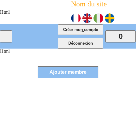
Nom du site
Html
...
0
Html