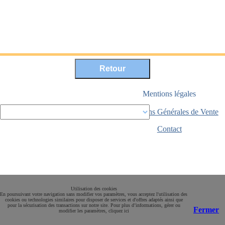
Mentions légales
Conditions Générales de Vente
Paiement sécurisé
Contact
Utilisation des cookies
En poursuivant votre navigation sans modifier vos paramètres, vous acceptez l'utilisation des
cookies ou technologies similaires pour disposer de services et d'offres adaptés ainsi que
pour la sécurisation des transactions sur notre site. Pour plus d’informations, gérer ou
Fermer
modifier les paramètres, cliquez ici