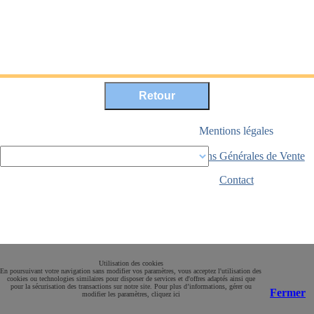
Mentions légales
Conditions Générales de Vente
Paiement sécurisé
Contact
Utilisation des cookies
En poursuivant votre navigation sans modifier vos paramètres, vous acceptez l'utilisation des
cookies ou technologies similaires pour disposer de services et d'offres adaptés ainsi que
pour la sécurisation des transactions sur notre site. Pour plus d’informations, gérer ou
Fermer
modifier les paramètres, cliquez ici