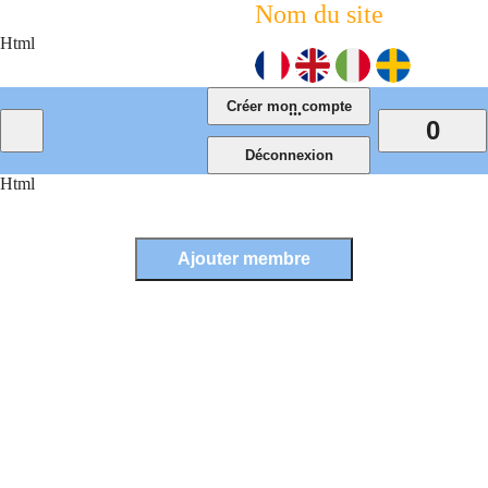
Nom du site
Html
...
0
Html