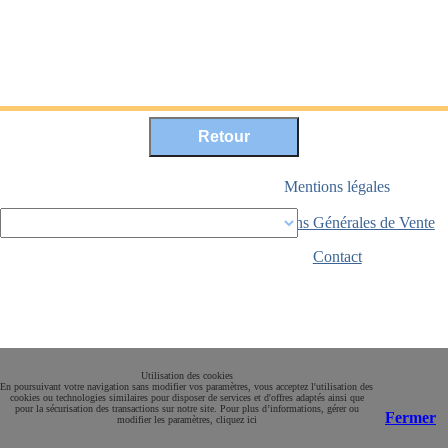
Mentions légales
Conditions Générales de Vente
Paiement sécurisé
Contact
Utilisation des cookies
En poursuivant votre navigation sans modifier vos paramètres, vous acceptez l'utilisation des
cookies ou technologies similaires pour disposer de services et d'offres adaptés ainsi que
pour la sécurisation des transactions sur notre site. Pour plus d’informations, gérer ou
Fermer
modifier les paramètres, cliquez ici