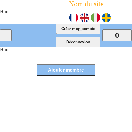
Nom du site
Html
...
0
Html