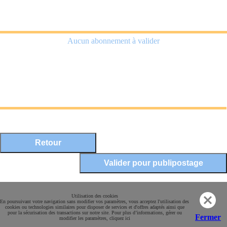
Aucun abonnement à valider
Mentions légales
Utilisation des cookies
En poursuivant votre navigation sans modifier vos paramètres, vous acceptez l'utilisation des
Conditions Générales de Vente
cookies ou technologies similaires pour disposer de services et d'offres adaptés ainsi que
pour la sécurisation des transactions sur notre site. Pour plus d’informations, gérer ou
Paiement sécurisé
Fermer
modifier les paramètres, cliquez ici
Contact