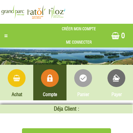
0
Achat
Compte
Panier
Payer
Déja Client :