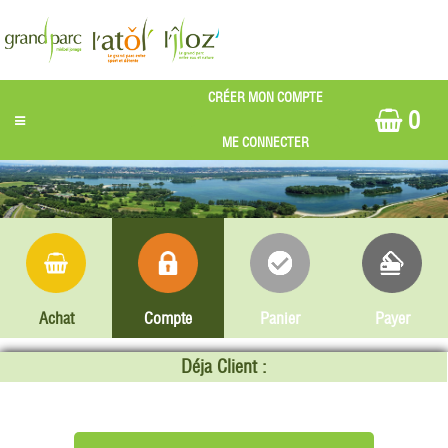
0
Achat
Compte
Panier
Payer
Déja Client :