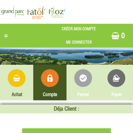
0
Achat
Compte
Panier
Payer
Déja Client :